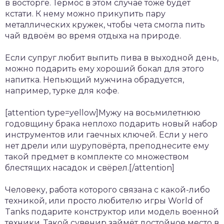
в восторге. Термос в этом случае тоже будет
кстати. К нему можно прикупить пару
металлических кружек, чтобы чета смогла пить
чай вдвоём во время отдыха на природе.
Если супруг любит выпить пива в выходной день,
можно подарить ему хороший бокал для этого
напитка. Непьющий мужчина обрадуется,
например, турке для кофе.
[attention type=yellow]Мужу на восьмилетнюю
годовщину брака неплохо подарить новый набор
инструментов или гаечных ключей. Если у него
нет дрели или шуруповёрта, преподнесите ему
такой предмет в комплекте со множеством
блестящих насадок и свёрел.[/attention]
Человеку, работа которого связана с какой-либо
техникой, или просто любителю игры World of
Tanks подарите конструктор или модель военной
техники. Такой сувенир займёт достойное место в